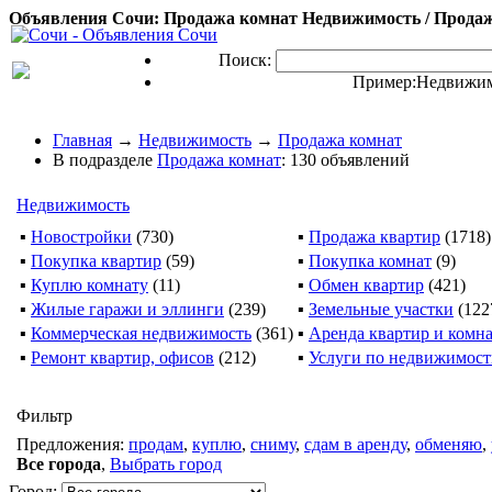
Объявления Сочи: Продажа комнат Недвижимость / Продаж
Поиск:
Пример:
Недвижим
Главная
→
Недвижимость
→
Продажа комнат
В подразделе
Продажа комнат
: 130 объявлений
Недвижимость
▪
Новостройки
(730)
▪
Продажа квартир
(1718)
▪
Покупка квартир
(59)
▪
Покупка комнат
(9)
▪
Куплю комнату
(11)
▪
Обмен квартир
(421)
▪
Жилые гаражи и эллинги
(239)
▪
Земельные участки
(122
▪
Коммерческая недвижимость
(361)
▪
Аренда квартир и комн
▪
Ремонт квартир, офисов
(212)
▪
Услуги по недвижимос
Фильтр
Предложения:
продам
,
куплю
,
сниму
,
сдам в аренду
,
обменяю
,
Все города
,
Выбрать город
Город: